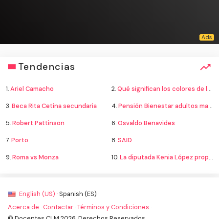
Tendencias
1.
Ariel Camacho
2.
Qué significan los colores de la bandera
3.
Beca Rita Cetina secundaria
4.
Pensión Bienestar adultos mayores
5.
Robert Pattinson
6.
Osvaldo Benavides
7.
Porto
8.
SAID
9.
Roma vs Monza
10.
La diputada Kenia López propone cambiar el nombre del país a México
English (US) ·
Spanish (ES) ·
Acerca de
·
Contactar
·
Términos y Condiciones
·
© Docentes CLM 2026. Derechos Reservados