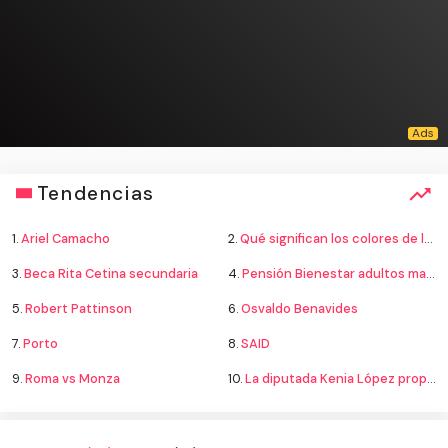
Tendencias
1.
Ariel Camacho
2.
Qué significan los colores de la bandera
3.
Beca Rita Cetina secundaria
4.
Pensión Bienestar adultos mayores
5.
Robert Pattinson
6.
Osvaldo Benavides
7.
Porto
8.
SAID
9.
Roma vs Monza
10.
La diputada Kenia López propone cambiar el nombre del país a México