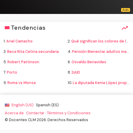
Tendencias
1.
Ariel Camacho
2.
Qué significan los colores de la bandera
3.
Beca Rita Cetina secundaria
4.
Pensión Bienestar adultos mayores
5.
Robert Pattinson
6.
Osvaldo Benavides
7.
Porto
8.
SAID
9.
Roma vs Monza
10.
La diputada Kenia López propone cambiar el nombre del país a México
English (US) ·
Spanish (ES) ·
Acerca de
·
Contactar
·
Términos y Condiciones
·
© Docentes CLM 2026. Derechos Reservados