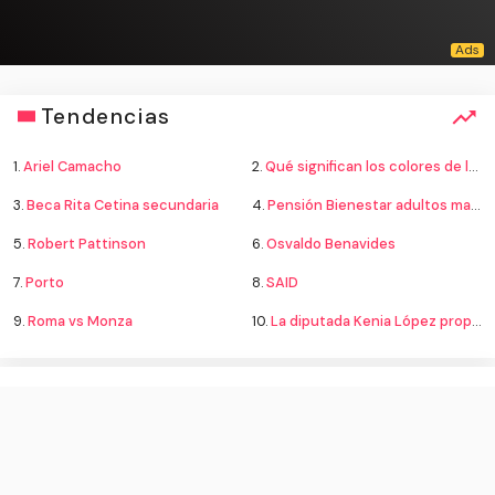
Tendencias
1.
Ariel Camacho
2.
Qué significan los colores de la bandera
3.
Beca Rita Cetina secundaria
4.
Pensión Bienestar adultos mayores
5.
Robert Pattinson
6.
Osvaldo Benavides
7.
Porto
8.
SAID
9.
Roma vs Monza
10.
La diputada Kenia López propone cambiar el nombre del país a México
English (US) ·
Spanish (ES) ·
Acerca de
·
Contactar
·
Términos y Condiciones
·
© Docentes CLM 2026. Derechos Reservados