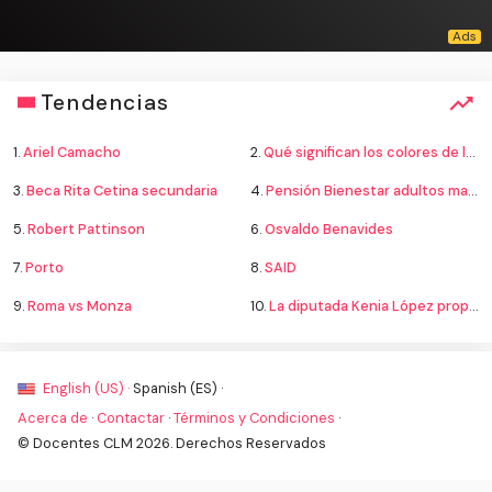
Tendencias
1.
Ariel Camacho
2.
Qué significan los colores de la bandera
3.
Beca Rita Cetina secundaria
4.
Pensión Bienestar adultos mayores
5.
Robert Pattinson
6.
Osvaldo Benavides
7.
Porto
8.
SAID
9.
Roma vs Monza
10.
La diputada Kenia López propone cambiar el nombre del país a México
English (US) ·
Spanish (ES) ·
Acerca de
·
Contactar
·
Términos y Condiciones
·
© Docentes CLM 2026. Derechos Reservados