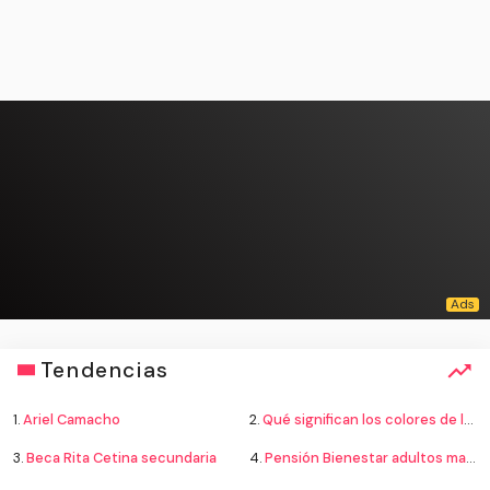
Tendencias
1.
Ariel Camacho
2.
Qué significan los colores de la bandera
3.
Beca Rita Cetina secundaria
4.
Pensión Bienestar adultos mayores