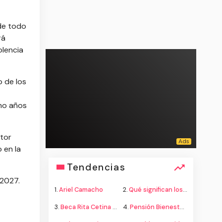
 de todo
rá
olencia
o de los
cho años
ctor
 en la
Tendencias
-2027.
1.
Ariel Camacho
2.
Qué significan los colores de la bandera
3.
Beca Rita Cetina secundaria
4.
Pensión Bienestar adultos mayores