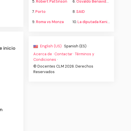
5.
Robert Pattinson
6.
Osvaldo Benavides
7.
Porto
8.
SAID
9.
Roma vs Monza
10.
La diputada Kenia López propone cambiar el nombre del país a México
English (US) ·
Spanish (ES) ·
e inicio
Acerca de
·
Contactar
·
Términos y
Condiciones
·
© Docentes CLM 2026. Derechos
Reservados
ón