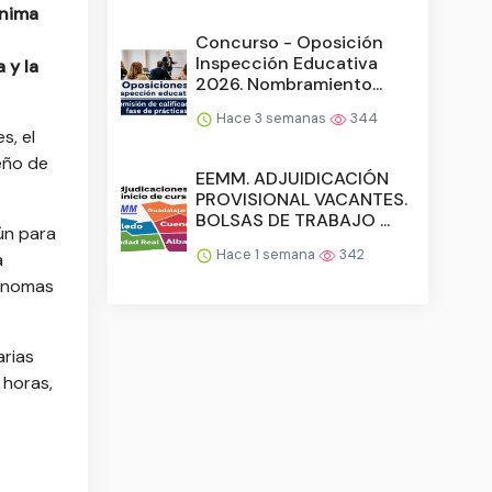
ínima
Concurso - Oposición
Inspección Educativa
 y la
2026. Nombramiento...
Hace 3 semanas
344
s, el
eño de
EEMM. ADJUIDICACIÓN
PROVISIONAL VACANTES.
BOLSAS DE TRABAJO ...
ún para
Hace 1 semana
342
a
tónomas
arias
 horas,