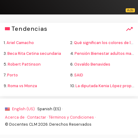
Tendencias
1.
Ariel Camacho
2.
Qué significan los colores de la bandera
3.
Beca Rita Cetina secundaria
4.
Pensión Bienestar adultos mayores
5.
Robert Pattinson
6.
Osvaldo Benavides
7.
Porto
8.
SAID
9.
Roma vs Monza
10.
La diputada Kenia López propone cambiar el nombre del país a México
English (US) ·
Spanish (ES) ·
Acerca de
·
Contactar
·
Términos y Condiciones
·
© Docentes CLM 2026. Derechos Reservados