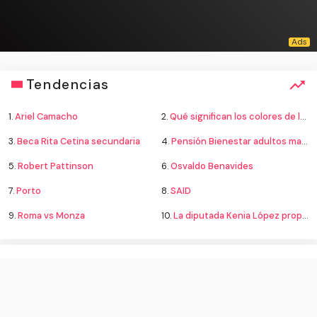
Tendencias
1.
Ariel Camacho
2.
Qué significan los colores de la bandera
3.
Beca Rita Cetina secundaria
4.
Pensión Bienestar adultos mayores
5.
Robert Pattinson
6.
Osvaldo Benavides
7.
Porto
8.
SAID
9.
Roma vs Monza
10.
La diputada Kenia López propone cambiar el nombre del país a México
English (US) ·
Spanish (ES) ·
Acerca de
·
Contactar
·
Términos y Condiciones
·
© Docentes CLM 2026. Derechos Reservados