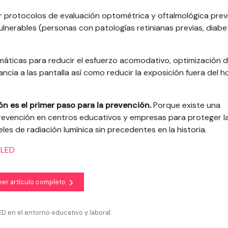
r protocolos de evaluación optométrica y oftalmológica prev
ulnerables (personas con patologías retinianas previas, diabe
emáticas para reducir el esfuerzo acomodativo, o
ptimización d
ancia a las pantalla así como r
educir la exposición fuera del h
ón es el primer
paso para la prevención.
Porque existe una
 prevención en centros educativos
y empresas para proteger l
es de radiación lumínica sin precedentes en la historia.
 LED
eer artículo completo
D en el entorno educativo y laboral.