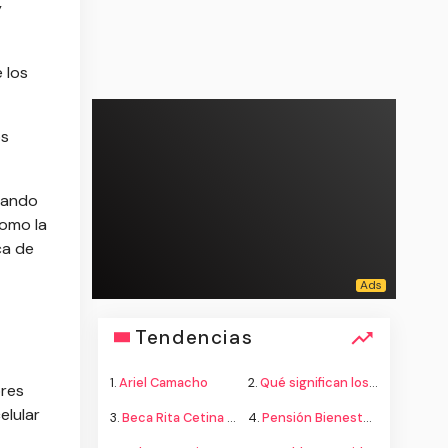
y
 los
os
inando
como la
ca de
Tendencias
1.
Ariel Camacho
2.
Qué significan los colores de la bandera
ores
elular
3.
Beca Rita Cetina secundaria
4.
Pensión Bienestar adultos mayores