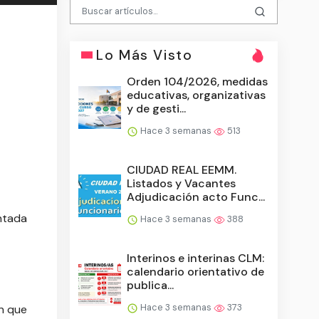
Lo Más Visto
Orden 104/2026, medidas
educativas, organizativas
y de gesti...
Hace 3 semanas
513
CIUDAD REAL EEMM.
Listados y Vacantes
Adjudicación acto Func...
ntada
Hace 3 semanas
388
Interinos e interinas CLM:
calendario orientativo de
publica...
Hace 3 semanas
373
en que