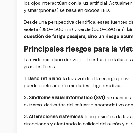
los ojos interactúan con la luz artificial. Actualme
y smartphones) se basa en diodos LED.
Desde una perspectiva científica, estas fuen
tes d
violeta (380– 500 nm) y verde (500–590 nm).
La
cuestión de fatiga pasajera, sino un riesgo acumu
Principales riesgos para la vist
La evidencia daño derivado de estas pantallas es a
grandes áreas:
1. Daño retiniano
: la luz azul de alta energía prov
puede acelerar enfermedades degenerativas.
2.
Síndrome visual informático (SVI)
: se
manifiest
extrema, derivados del esfuerzo acomodativo con
3. Alteraciones sistémicas
:
la exposición a la luz 
circadianos y afectando la calidad del sueño y el 