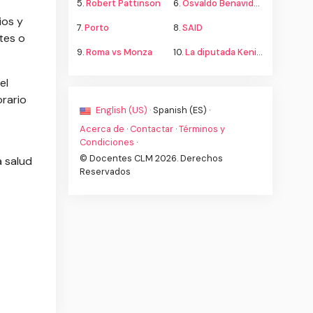
5.
Robert Pattinson
6.
Osvaldo Benavides
ios y
7.
Porto
8.
SAID
tes o
9.
Roma vs Monza
10.
La diputada Kenia López propone cambiar el nombre del país a México
el
orario
English (US) ·
Spanish (ES) ·
Acerca de
·
Contactar
·
Términos y
Condiciones
·
© Docentes CLM 2026. Derechos
a salud
Reservados