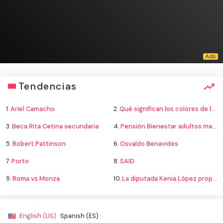
Tendencias
1.
Ariel Camacho
2.
Qué significan los colores de la bandera
3.
Beca Rita Cetina secundaria
4.
Pensión Bienestar adultos mayores
5.
Robert Pattinson
6.
Osvaldo Benavides
7.
Porto
8.
SAID
9.
Roma vs Monza
10.
La diputada Kenia López propone cambiar el nombre del país a México
English (US) ·
Spanish (ES) ·