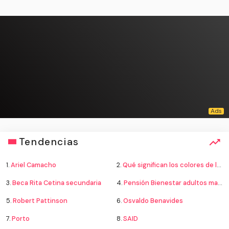
Tendencias
1.
Ariel Camacho
2.
Qué significan los colores de la bandera
3.
Beca Rita Cetina secundaria
4.
Pensión Bienestar adultos mayores
5.
Robert Pattinson
6.
Osvaldo Benavides
7.
Porto
8.
SAID