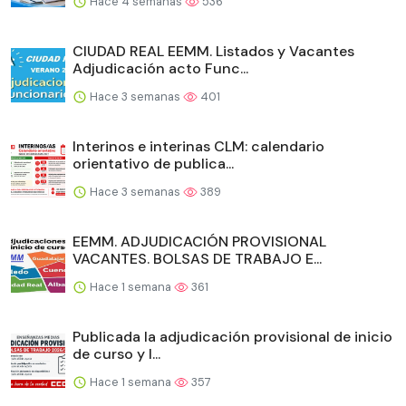
Hace 4 semanas
536
CIUDAD REAL EEMM. Listados y Vacantes
Adjudicación acto Func...
Hace 3 semanas
401
Interinos e interinas CLM: calendario
orientativo de publica...
Hace 3 semanas
389
EEMM. ADJUDICACIÓN PROVISIONAL
VACANTES. BOLSAS DE TRABAJO E...
Hace 1 semana
361
Publicada la adjudicación provisional de inicio
de curso y l...
Hace 1 semana
357