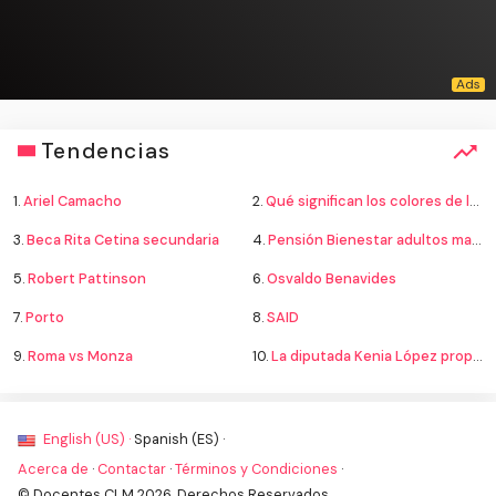
Tendencias
1.
Ariel Camacho
2.
Qué significan los colores de la bandera
3.
Beca Rita Cetina secundaria
4.
Pensión Bienestar adultos mayores
5.
Robert Pattinson
6.
Osvaldo Benavides
7.
Porto
8.
SAID
9.
Roma vs Monza
10.
La diputada Kenia López propone cambiar el nombre del país a México
English (US) ·
Spanish (ES) ·
Acerca de
·
Contactar
·
Términos y Condiciones
·
© Docentes CLM 2026. Derechos Reservados