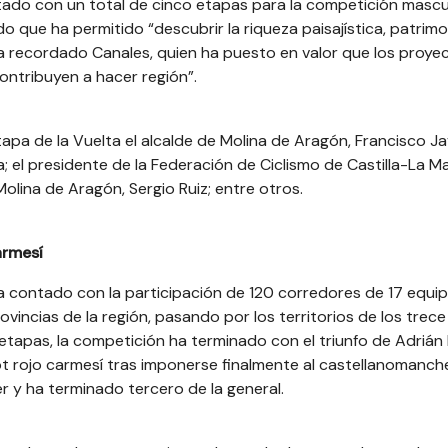
ontado con un total de cinco etapas para la competición mascu
 que ha permitido “descubrir la riqueza paisajística, patrimon
ha recordado Canales, quien ha puesto en valor que los proye
ontribuyen a hacer región”.
etapa de la Vuelta el alcalde de Molina de Aragón, Francisco Ja
 el presidente de la Federación de Ciclismo de Castilla-La M
olina de Aragón, Sergio Ruiz; entre otros.
armesí
ha contado con la participación de 120 corredores de 17 equi
ovincias de la región, pasando por los territorios de los trece
etapas, la competición ha terminado con el triunfo de Adrián 
ot rojo carmesí tras imponerse finalmente al castellanomanc
er y ha terminado tercero de la general.