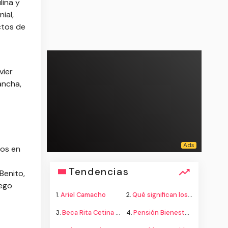
lina y
ial,
ctos de
vier
ancha,
pos en
Tendencias
Benito,
hego
1.
Ariel Camacho
2.
Qué significan los colores de la bandera
3.
Beca Rita Cetina secundaria
4.
Pensión Bienestar adultos mayores