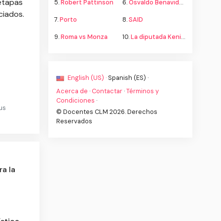
 etapas
5.
Robert Pattinson
6.
Osvaldo Benavides
ciados.
7.
Porto
8.
SAID
9.
Roma vs Monza
10.
La diputada Kenia López propone cambiar el nombre del país a México
English (US) ·
Spanish (ES) ·
Acerca de
·
Contactar
·
Términos y
Condiciones
·
us
© Docentes CLM 2026. Derechos
Reservados
a la