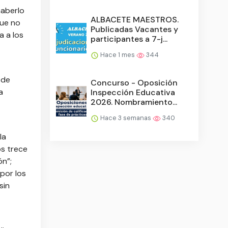
haberlo
ALBACETE MAESTROS.
que no
Publicadas Vacantes y
a a los
participantes a 7-j...
Hace 1 mes
344
 de
Concurso - Oposición
a
Inspección Educativa
2026. Nombramiento...
Hace 3 semanas
340
la
os trece
ón”;
por los
sin