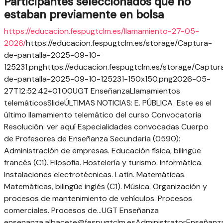
Participantes seleccionados que no
estaban previamente en bolsa
https://educacion.fespugtclm.es/llamamiento-27-05-
2026/
https://educacion.fespugtclm.es/storage/Captura-
de-pantalla-2025-09-10-
125231.png
https://educacion.fespugtclm.es/storage/Captur
de-pantalla-2025-09-10-125231-150x150.png
2026-05-
27T12:52:42+01:00
UGT Enseñanza
Llamamientos
telemáticos
Slide
ÚLTIMAS NOTICIAS: E. PÚBLICA
Este es el
último llamamiento telemático del curso Convocatoria
Resolución: ver aquí Especialidades convocadas Cuerpo
de Profesores de Enseñanza Secundaria (0590):
Administración de empresas. Educación física, bilingüe
francés (C1). Filosofía. Hostelería y turismo. Informática.
Instalaciones electrotécnicas. Latín. Matemáticas.
Matemáticas, bilingüe inglés (C1). Música. Organización y
procesos de mantenimiento de vehículos. Procesos
comerciales. Procesos de...
UGT Enseñanza
ensenanza.albacete@fespugtclm.es
Administrator
Enseñanz