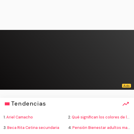
Tendencias
1.
Ariel Camacho
2.
Qué significan los colores de la bandera
3.
Beca Rita Cetina secundaria
4.
Pensión Bienestar adultos mayores