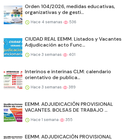
Orden 104/2026, medidas educativas,
organizativas y de gesti...
Hace 4 semanas
536
CIUDAD REAL EEMM. Listados y Vacantes
Adjudicación acto Func...
Hace 3 semanas
401
Interinos e interinas CLM: calendario
orientativo de publica...
Hace 3 semanas
389
EEMM. ADJUIDICACIÓN PROVISIONAL
VACANTES. BOLSAS DE TRABAJO ...
Hace 1 semana
355
EEMM. ADJUDICACIÓN PROVISIONAL