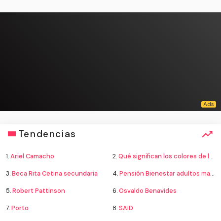
Tendencias
1.
Ariel Camacho
2.
Qué significan los colores de la bandera
3.
Beca Rita Cetina secundaria
4.
Pensión Bienestar adultos mayores
5.
Robert Pattinson
6.
Osvaldo Benavides
7.
Porto
8.
SAID