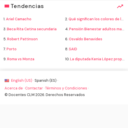
Tendencias
1.
Ariel Camacho
2.
Qué significan los colores de la bandera
3.
Beca Rita Cetina secundaria
4.
Pensión Bienestar adultos mayores
5.
Robert Pattinson
6.
Osvaldo Benavides
7.
Porto
8.
SAID
9.
Roma vs Monza
10.
La diputada Kenia López propone cambiar el nombre del país a México
English (US) ·
Spanish (ES) ·
Acerca de
·
Contactar
·
Términos y Condiciones
·
© Docentes CLM 2026. Derechos Reservados