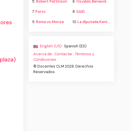
5.
Robert Pattinson
6.
Osvaldo Benavides
7.
Porto
8.
SAID
tores
9.
Roma vs Monza
10.
La diputada Kenia López propone cambiar el nombre del país a México
English (US) ·
Spanish (ES) ·
Acerca de
·
Contactar
·
Términos y
plaza)
Condiciones
·
© Docentes CLM 2026. Derechos
Reservados