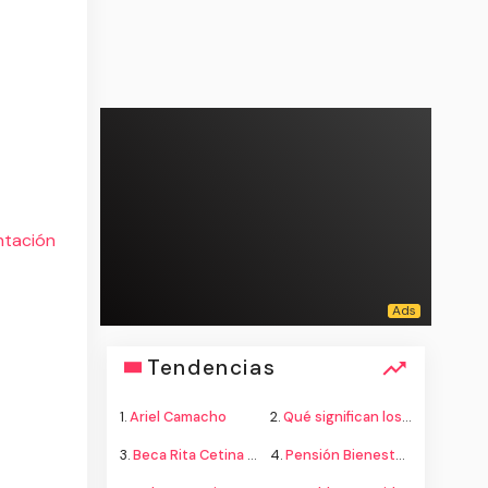
ntación
Tendencias
1.
Ariel Camacho
2.
Qué significan los colores de la bandera
3.
Beca Rita Cetina secundaria
4.
Pensión Bienestar adultos mayores