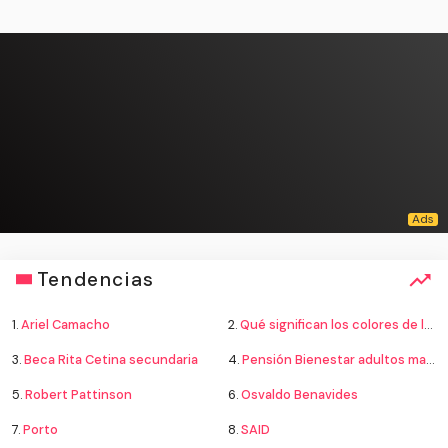
Tendencias
1.
Ariel Camacho
2.
Qué significan los colores de la bandera
3.
Beca Rita Cetina secundaria
4.
Pensión Bienestar adultos mayores
5.
Robert Pattinson
6.
Osvaldo Benavides
7.
Porto
8.
SAID