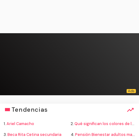
Tendencias
1.
Ariel Camacho
2.
Qué significan los colores de la bandera
3.
Beca Rita Cetina secundaria
4.
Pensión Bienestar adultos mayores