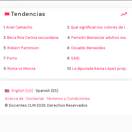
Tendencias
1.
Ariel Camacho
2.
Qué significan los colores de la bandera
3.
Beca Rita Cetina secundaria
4.
Pensión Bienestar adultos mayores
5.
Robert Pattinson
6.
Osvaldo Benavides
7.
Porto
8.
SAID
9.
Roma vs Monza
10.
La diputada Kenia López propone cambiar el nombre del país a México
English (US) ·
Spanish (ES) ·
Acerca de
·
Contactar
·
Términos y Condiciones
·
© Docentes CLM 2026. Derechos Reservados