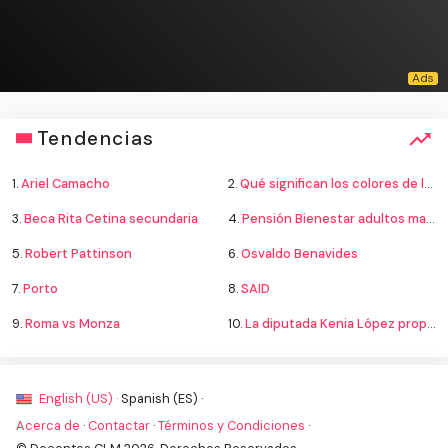
Tendencias
1.
Ariel Camacho
2.
Qué significan los colores de la bandera
3.
Beca Rita Cetina secundaria
4.
Pensión Bienestar adultos mayores
5.
Robert Pattinson
6.
Osvaldo Benavides
7.
Porto
8.
SAID
9.
Roma vs Monza
10.
La diputada Kenia López propone cambiar el nombre del país a México
English (US) ·
Spanish (ES) ·
Acerca de
·
Contactar
·
Términos y Condiciones
·