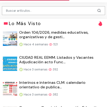
Lo Más Visto
Orden 104/2026, medidas educativas,
organizativas y de gesti...
Hace 4 semanas
521
CIUDAD REAL EEMM. Listados y Vacantes
Adjudicación acto Func...
Hace 3 semanas
392
Interinos e interinas CLM: calendario
orientativo de publica...
Hace 3 semanas
382