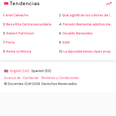
Tendencias
1.
Ariel Camacho
2.
Qué significan los colores de la bandera
3.
Beca Rita Cetina secundaria
4.
Pensión Bienestar adultos mayores
5.
Robert Pattinson
6.
Osvaldo Benavides
7.
Porto
8.
SAID
9.
Roma vs Monza
10.
La diputada Kenia López propone cambiar el nombre del país a México
English (US) ·
Spanish (ES) ·
Acerca de
·
Contactar
·
Términos y Condiciones
·
© Docentes CLM 2026. Derechos Reservados