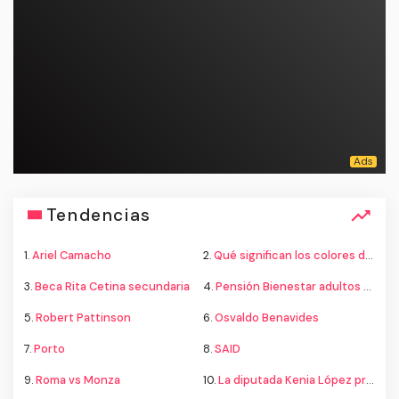
Tendencias
1.
Ariel Camacho
2.
Qué significan los colores de la bandera
3.
Beca Rita Cetina secundaria
4.
Pensión Bienestar adultos mayores
5.
Robert Pattinson
6.
Osvaldo Benavides
7.
Porto
8.
SAID
9.
Roma vs Monza
10.
La diputada Kenia López propone cambiar el nombre del país a México