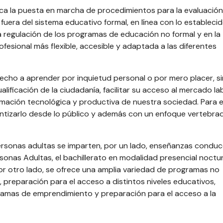
ca la puesta en marcha de procedimientos para la evaluación
uera del sistema educativo formal, en línea con lo establecid
 regulación de los programas de educación no formal y en la
fesional más flexible, accesible y adaptada a las diferentes
recho a aprender por inquietud personal o por mero placer, s
alificación de la ciudadanía, facilitar su acceso al mercado la
rmación tecnológica y productiva de nuestra sociedad. Para e
antizarlo desde lo público y además con un enfoque vertebra
ersonas adultas se imparten, por un lado, enseñanzas condu
sonas Adultas, el bachillerato en modalidad presencial noctu
por otro lado, se ofrece una amplia variedad de programas no
 preparación para el acceso a distintos niveles educativos,
gramas de emprendimiento y preparación para el acceso a la