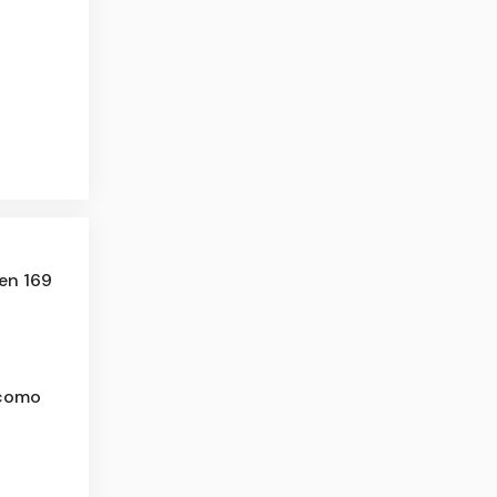
en 169
 como