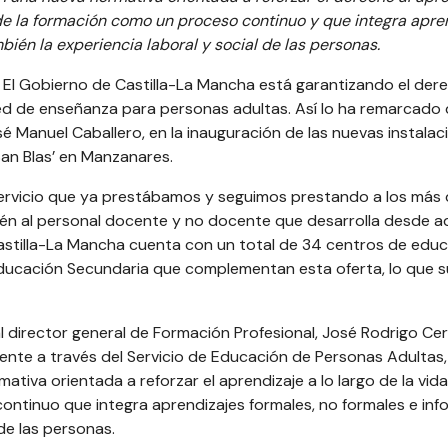
nde la formación como un proceso continuo y que integra apre
bién la experiencia laboral y social de las personas.
El Gobierno de Castilla-La Mancha está garantizando el dere
 red de enseñanza para personas adultas. Así lo ha remarcado 
é Manuel Caballero, en la inauguración de las nuevas instalac
San Blas’ en Manzanares.
 servicio que ya prestábamos y seguimos prestando a los más
én al personal docente y no docente que desarrolla desde aq
Castilla-La Mancha cuenta con un total de 34 centros de edu
 Educación Secundaria que complementan esta oferta, lo que 
l director general de Formación Profesional, José Rodrigo Cerri
nte a través del Servicio de Educación de Personas Adultas,
tiva orientada a reforzar el aprendizaje a lo largo de la vida
ntinuo que integra aprendizajes formales, no formales e info
de las personas.