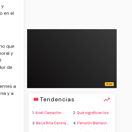
 y
o en el
ino que
boral y
l
dor de
centes a
rna y a
Tendencias
1.
Ariel Camacho
2.
Qué significan los colores de la bandera
3.
Beca Rita Cetina secundaria
4.
Pensión Bienestar adultos mayores