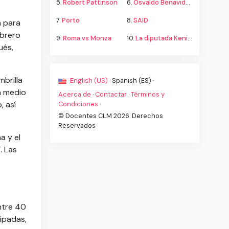
5.
Robert Pattinson
6.
Osvaldo Benavides
7.
Porto
8.
SAID
n para
ebrero
9.
Roma vs Monza
10.
La diputada Kenia López propone cambiar el nombre del país a México
ués,
brilla
English (US) ·
Spanish (ES) ·
a medio
Acerca de
·
Contactar
·
Términos y
, así
Condiciones
·
© Docentes CLM 2026. Derechos
Reservados
a y el
. Las
ntre 40
ipadas,