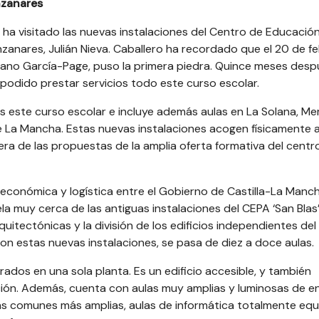
nzanares
 ha visitado las nuevas instalaciones del Centro de Educació
nzanares, Julián Nieva. Caballero ha recordado que el 20 de f
liano García-Page, puso la primera piedra. Quince meses desp
 podido prestar servicios todo este curso escolar.
 este curso escolar e incluye además aulas en La Solana, Mem
de La Mancha. Estas nuevas instalaciones acogen físicamente 
ra de las propuestas de la amplia oferta formativa del centro
 económica y logística entre el Gobierno de Castilla-La Manch
 muy cerca de las antiguas instalaciones del CEPA ‘San Blas’
uitectónicas y la división de los edificios independientes del
Con estas nuevas instalaciones, se pasa de diez a doce aulas.
ados en una sola planta. Es un edificio accesible, y también
ación. Además, cuenta con aulas muy amplias y luminosas de e
 comunes más amplias, aulas de informática totalmente equ