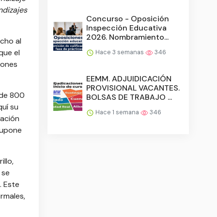
ndizajes
Concurso - Oposición
Inspección Educativa
2026. Nombramiento...
cho al
que el
Hace 3 semanas
346
iones
EEMM. ADJUIDICACIÓN
PROVISIONAL VACANTES.
 de 800
BOLSAS DE TRABAJO ...
uí su
Hace 1 semana
346
cación
supone
llo,
 se
. Este
rmales,