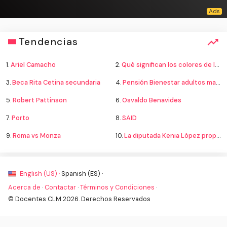
Tendencias
1.
Ariel Camacho
2.
Qué significan los colores de la bandera
3.
Beca Rita Cetina secundaria
4.
Pensión Bienestar adultos mayores
5.
Robert Pattinson
6.
Osvaldo Benavides
7.
Porto
8.
SAID
9.
Roma vs Monza
10.
La diputada Kenia López propone cambiar el nombre del país a México
English (US) ·
Spanish (ES) ·
Acerca de
·
Contactar
·
Términos y Condiciones
·
© Docentes CLM 2026. Derechos Reservados