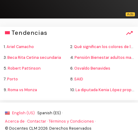
Tendencias
1.
Ariel Camacho
2.
Qué significan los colores de la bandera
3.
Beca Rita Cetina secundaria
4.
Pensión Bienestar adultos mayores
5.
Robert Pattinson
6.
Osvaldo Benavides
7.
Porto
8.
SAID
9.
Roma vs Monza
10.
La diputada Kenia López propone cambiar el nombre del país a México
English (US) ·
Spanish (ES) ·
Acerca de
·
Contactar
·
Términos y Condiciones
·
© Docentes CLM 2026. Derechos Reservados