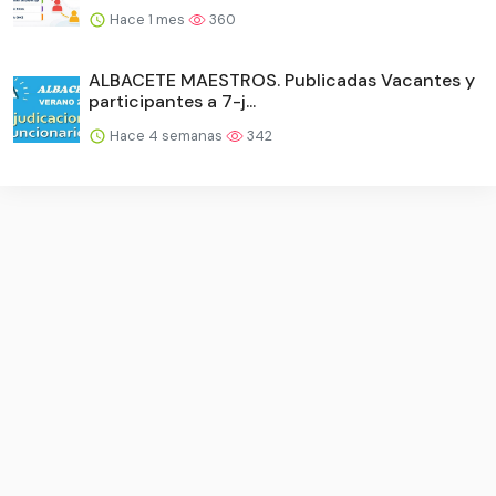
Hace 1 mes
360
ALBACETE MAESTROS. Publicadas Vacantes y
participantes a 7-j...
Hace 4 semanas
342