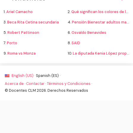
1.
Ariel Camacho
2.
Qué significan los colores de la bandera
3.
Beca Rita Cetina secundaria
4.
Pensión Bienestar adultos mayores
5.
Robert Pattinson
6.
Osvaldo Benavides
7.
Porto
8.
SAID
9.
Roma vs Monza
10.
La diputada Kenia López propone cambiar el nombre del país a México
English (US) ·
Spanish (ES) ·
Acerca de
·
Contactar
·
Términos y Condiciones
·
© Docentes CLM 2026. Derechos Reservados