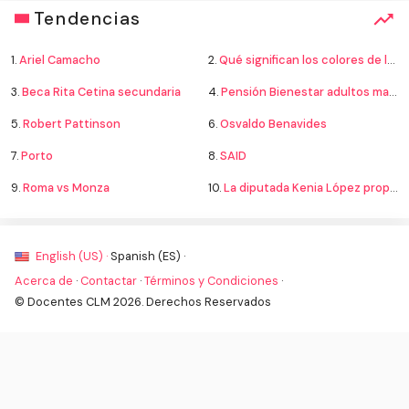
Tendencias
1.
Ariel Camacho
2.
Qué significan los colores de la bandera
3.
Beca Rita Cetina secundaria
4.
Pensión Bienestar adultos mayores
5.
Robert Pattinson
6.
Osvaldo Benavides
7.
Porto
8.
SAID
9.
Roma vs Monza
10.
La diputada Kenia López propone cambiar el nombre del país a México
English (US) ·
Spanish (ES) ·
Acerca de
·
Contactar
·
Términos y Condiciones
·
© Docentes CLM 2026. Derechos Reservados