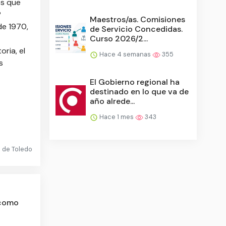
os que
P
Maestros/as. Comisiones
de 1970,
de Servicio Concedidas.
Curso 2026/2...
ria, el
Hace 4 semanas
355
s
El Gobierno regional ha
destinado en lo que va de
año alrede...
Hace 1 mes
343
d de Toledo
 como