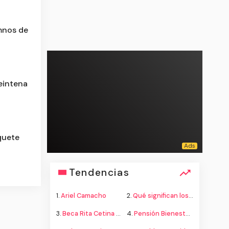
umnos de
eintena
quete
Tendencias
1.
Ariel Camacho
2.
Qué significan los colores de la bandera
3.
Beca Rita Cetina secundaria
4.
Pensión Bienestar adultos mayores