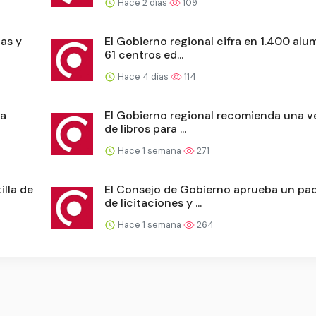
Hace 2 días
109
las y
El Gobierno regional cifra en 1.400 al
61 centros ed...
Hace 4 días
114
la
El Gobierno regional recomienda una v
de libros para ...
Hace 1 semana
271
illa de
El Consejo de Gobierno aprueba un pa
de licitaciones y ...
Hace 1 semana
264