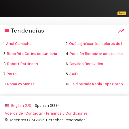
Tendencias
1.
Ariel Camacho
2.
Qué significan los colores de la bandera
3.
Beca Rita Cetina secundaria
4.
Pensión Bienestar adultos mayores
5.
Robert Pattinson
6.
Osvaldo Benavides
7.
Porto
8.
SAID
9.
Roma vs Monza
10.
La diputada Kenia López propone cambiar el nombre del país a México
English (US) ·
Spanish (ES) ·
Acerca de
·
Contactar
·
Términos y Condiciones
·
© Docentes CLM 2026. Derechos Reservados