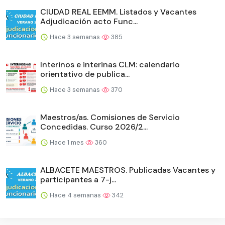
CIUDAD REAL EEMM. Listados y Vacantes
Adjudicación acto Func...
Hace 3 semanas
385
Interinos e interinas CLM: calendario
orientativo de publica...
Hace 3 semanas
370
Maestros/as. Comisiones de Servicio
Concedidas. Curso 2026/2...
Hace 1 mes
360
ALBACETE MAESTROS. Publicadas Vacantes y
participantes a 7-j...
Hace 4 semanas
342