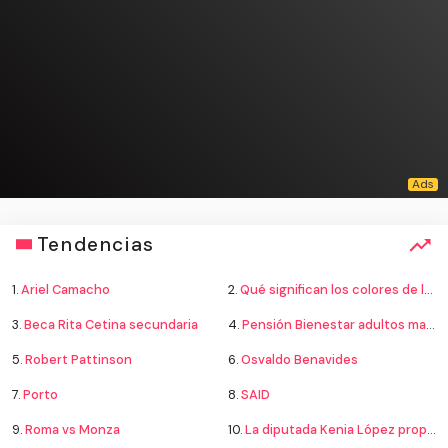
Tendencias
1.
Ariel Camacho
2.
Qué significan los colores de la bandera
3.
Beca Rita Cetina secundaria
4.
Pensión Bienestar adultos mayores
5.
Robert Pattinson
6.
Osvaldo Benavides
7.
Porto
8.
SAID
9.
Roma vs Monza
10.
La diputada Kenia López propone cambiar el nombre del país a México