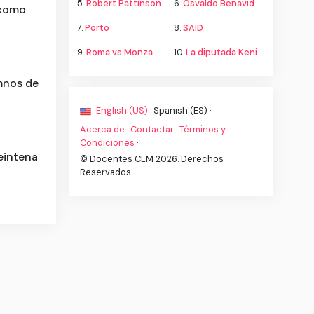
5.
Robert Pattinson
6.
Osvaldo Benavides
 como
7.
Porto
8.
SAID
9.
Roma vs Monza
10.
La diputada Kenia López propone cambiar el nombre del país a México
umnos de
English (US) ·
Spanish (ES) ·
Acerca de
·
Contactar
·
Términos y
Condiciones
·
eintena
© Docentes CLM 2026. Derechos
Reservados