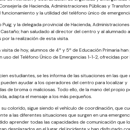
Consejería de Hacienda, Administraciones Públicas y Transfo
el funcionamiento y la utilidad del teléfono único de emergenc
o Puig; y la delegada provincial de Hacienda, Administraciones
a Castaño; han saludado al director del centro y al alumnado 
 por la realización de esta visita.
 visita de hoy, alumnos de 4º y 5º de Educación Primaria han
en uso del Teléfono Único de Emergencias 1-1-2, ofrecidas por 
cien estudiantes, se les informa de las situaciones en las que
o pueden ayudar a los operadores del centro para localizar y
amadas de broma o maliciosas. Todo ello, de la mano del propio 
rtida, adapta el mensaje a los más pequeños.
 a su colorido, sigue siendo el vehículo de coordinación, que c
nte a las diferentes situaciones que surgen en una emergenci
odido aprender todas las capacidades de comunicación que l
an desplazados en el lugar del incidente y han disfrutado co