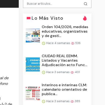
Lo Más Visto
Orden 104/2026, medidas
educativas, organizativas
y de gesti...
Hace 4 semanas
536
CIUDAD REAL EEMM.
Listados y Vacantes
Adjudicación acto Func...
Hace 3 semanas
401
al de
éfono
Interinos e interinas CLM:
calendario orientativo de
publica...
l
Hace 3 semanas
389
1-1-2 de