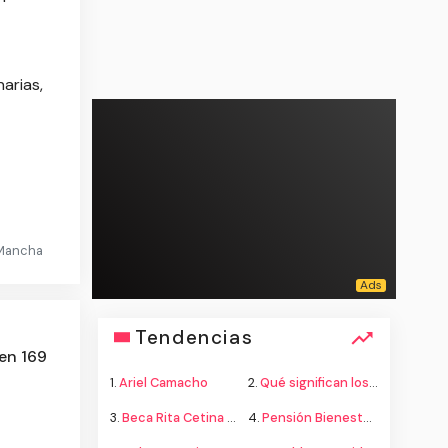
arias,
a Mancha
Tendencias
en 169
1.
Ariel Camacho
2.
Qué significan los colores de la bandera
3.
Beca Rita Cetina secundaria
4.
Pensión Bienestar adultos mayores