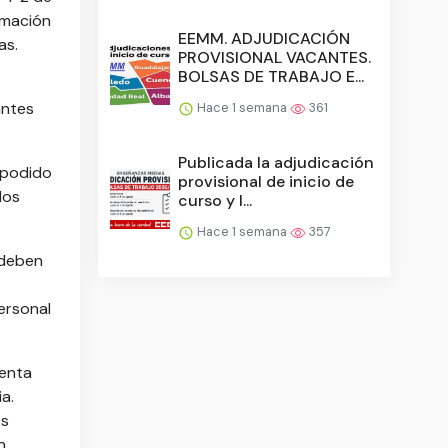
rmación
EEMM. ADJUDICACIÓN
ias.
PROVISIONAL VACANTES.
BOLSAS DE TRABAJO E...
antes
Hace 1 semana
361
Publicada la adjudicación
 podido
provisional de inicio de
los
curso y l...
Hace 1 semana
357
 deben
personal
uenta
a.
os
n