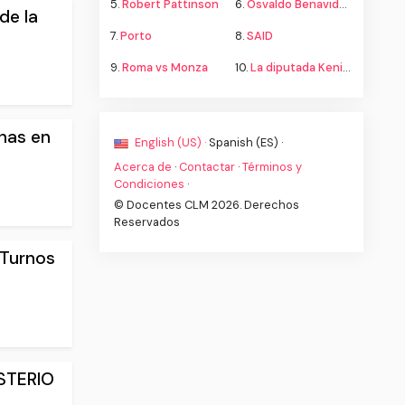
5.
Robert Pattinson
6.
Osvaldo Benavides
de la
7.
Porto
8.
SAID
9.
Roma vs Monza
10.
La diputada Kenia López propone cambiar el nombre del país a México
nas en
English (US) ·
Spanish (ES) ·
Acerca de
·
Contactar
·
Términos y
Condiciones
·
© Docentes CLM 2026. Derechos
Reservados
 Turnos
STERIO