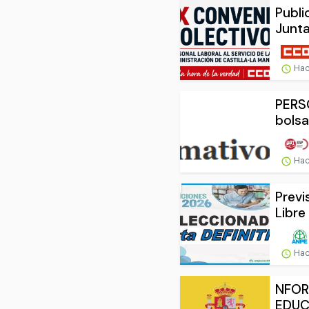
Publi
Junta
Hac
PERSO
bolsa
Hac
Previ
Libre
Hac
NFOR
EDUC