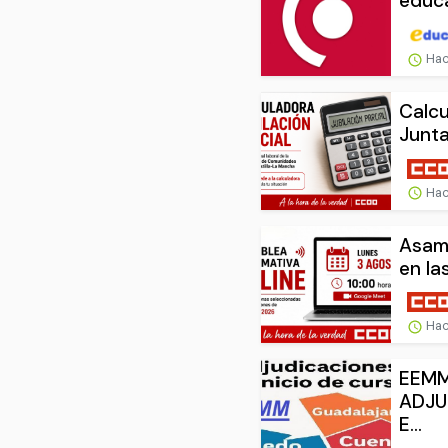
educa
Hac
Calcu
Junta
Hac
Asamb
en la
Hac
EEMM
ADJU
E...