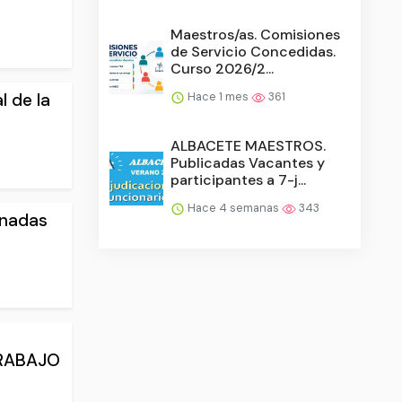
Maestros/as. Comisiones
de Servicio Concedidas.
Curso 2026/2...
l de la
Hace 1 mes
361
ALBACETE MAESTROS.
Publicadas Vacantes y
participantes a 7-j...
Hace 4 semanas
343
onadas
TRABAJO