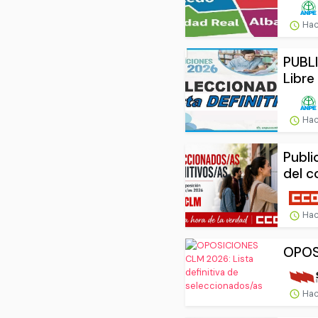
Hac
PUBL
Libre
Hac
Publi
del c
Hac
OPOSI
Hac