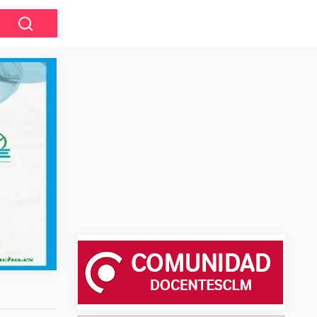
Next
Pendiente Publicar lunes 3-Ag BOLS
INTERINOS PROVISIONALES de MAEST
Curso 26/27 tras Oposición. Video expl