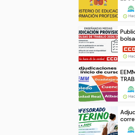
Hac
Publi
bolsa
Hac
EEMM
TRABA
Hac
Adjud
corre