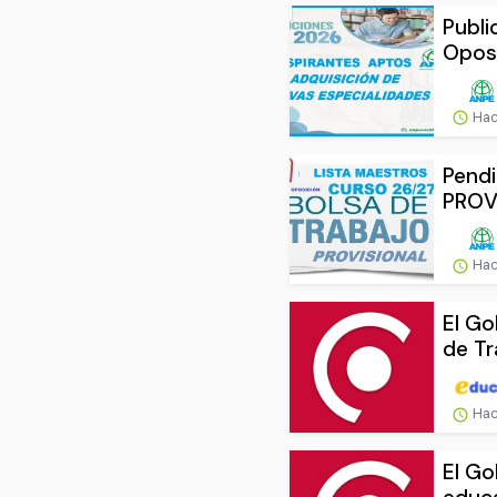
Publi
Opos
Hac
Pendi
PROV
Hac
El Go
de Tr
Hac
El Go