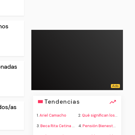
nos
ionadas
Tendencias
dos/as
1.
Ariel Camacho
2.
Qué significan los colores de la bandera
3.
Beca Rita Cetina secundaria
4.
Pensión Bienestar adultos mayores