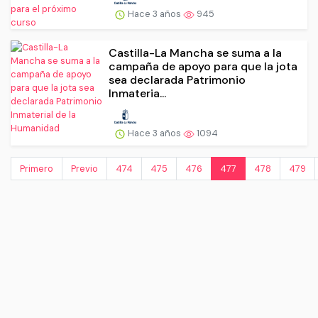
Hace 3 años
945
Castilla-La Mancha se suma a la
campaña de apoyo para que la jota
sea declarada Patrimonio
Inmateria...
Hace 3 años
1094
Primero
Previo
474
475
476
477
478
479