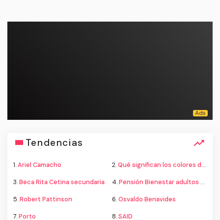
Tendencias
1.
Ariel Camacho
2.
Qué significan los colores de la bandera
3.
Beca Rita Cetina secundaria
4.
Pensión Bienestar adultos mayores
5.
Robert Pattinson
6.
Osvaldo Benavides
7.
Porto
8.
SAID