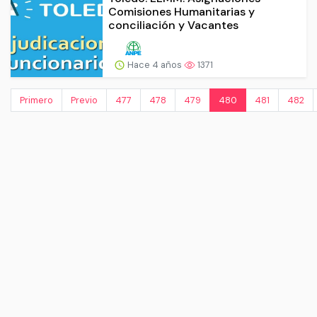
Comisiones Humanitarias y
conciliación y Vacantes
Hace 4 años
1371
Primero
Previo
477
478
479
480
481
482