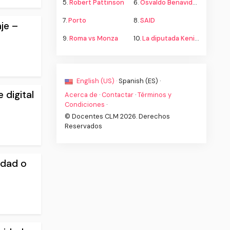
5.
Robert Pattinson
6.
Osvaldo Benavides
7.
Porto
8.
SAID
je –
9.
Roma vs Monza
10.
La diputada Kenia López propone cambiar el nombre del país a México
English (US) ·
Spanish (ES) ·
 digital
Acerca de
·
Contactar
·
Términos y
Condiciones
·
© Docentes CLM 2026. Derechos
Reservados
idad o