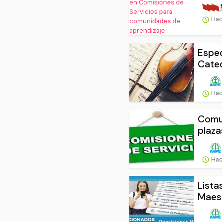
Hac
Espec
Cated
Hac
Comu
plaza
Hac
Lista
Maes