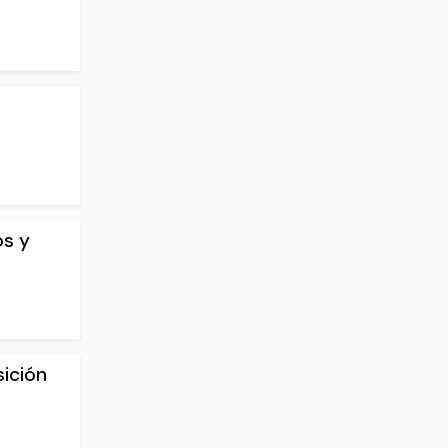
os y
sición