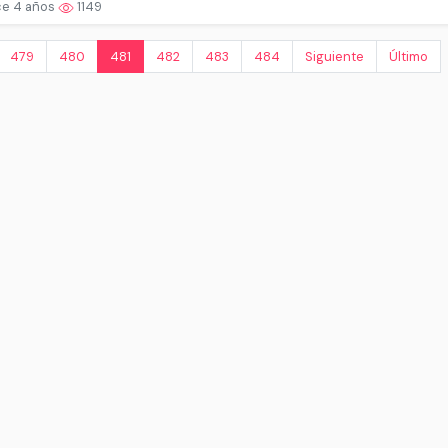
e 4 años
1149
479
480
481
482
483
484
Siguiente
Último