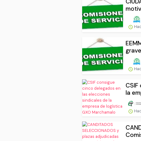
CIUDA
motiv
Hac
EEMM.
grave
Hac
CSIF 
la em
Hac
CAND
Comis