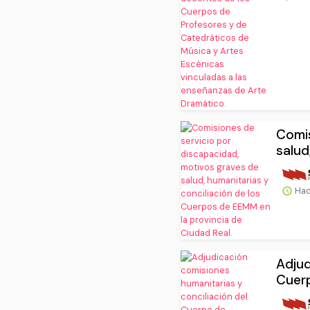
Comis
salud
Hac
Adjud
Cuerp