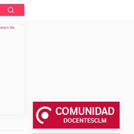
Next
zas de antiguos
rsitarias curso