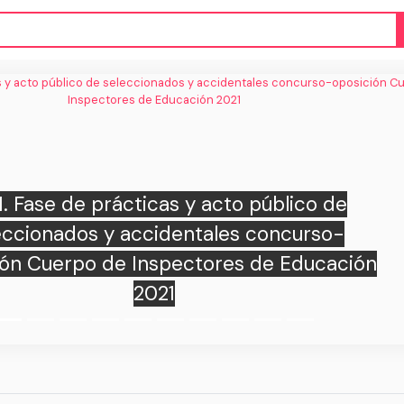
Adjudicación provisional de pla
residentes en residencias unive
2022/23