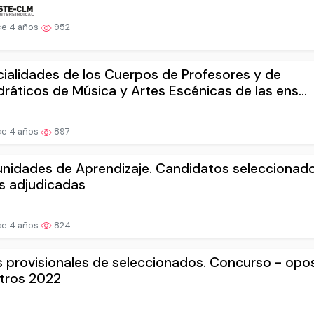
e 4 años
952
ialidades de los Cuerpos de Profesores y de
ráticos de Música y Artes Escénicas de las ens...
e 4 años
897
nidades de Aprendizaje. Candidatos seleccionad
s adjudicadas
e 4 años
824
s provisionales de seleccionados. Concurso - opo
tros 2022