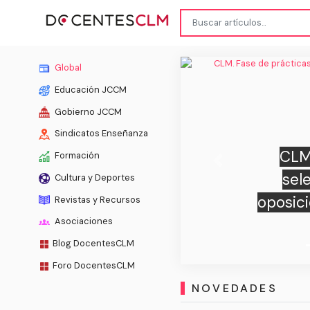
Global
Educación JCCM
Gobierno JCCM
Sindicatos Enseñanza
e prácticas y acto público de
Formación
Previous
dos y accidentales concurso-
Cultura y Deportes
po de Inspectores de Educación
Revistas y Recursos
2021
Asociaciones
Blog DocentesCLM
Foro DocentesCLM
NOVEDADES