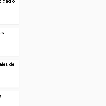
cidad o
os
ales de
n
.