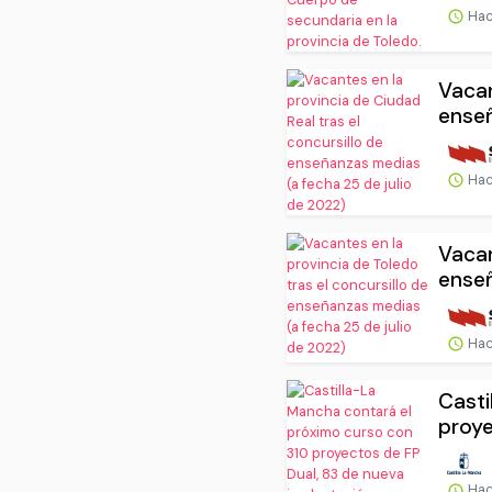
Hac
Vacan
enseñ
Hac
Vacan
enseñ
Hac
Casti
proye
Hac