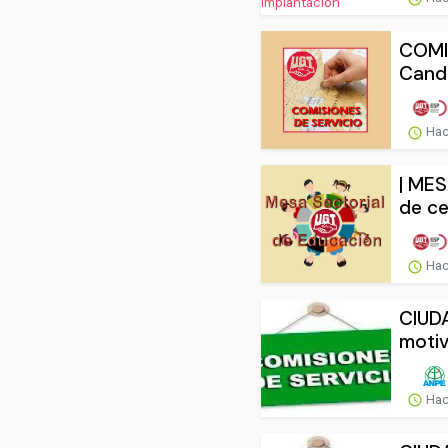
COMI
Candi
Hac
| MES
de ce
Hac
CIUDA
motiv
Hac