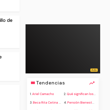
llo de
e
Tendencias
1.
Ariel Camacho
2.
Qué significan los colores de la bandera
3.
Beca Rita Cetina secundaria
4.
Pensión Bienestar adultos mayores