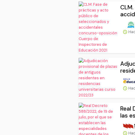
CLM. 
accid
Hac
Adjud
resid
Hac
Real 
las e
Hac