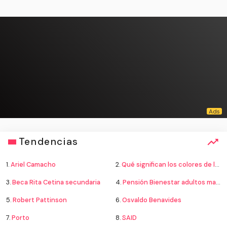
Tendencias
1.
Ariel Camacho
2.
Qué significan los colores de la bandera
3.
Beca Rita Cetina secundaria
4.
Pensión Bienestar adultos mayores
5.
Robert Pattinson
6.
Osvaldo Benavides
7.
Porto
8.
SAID