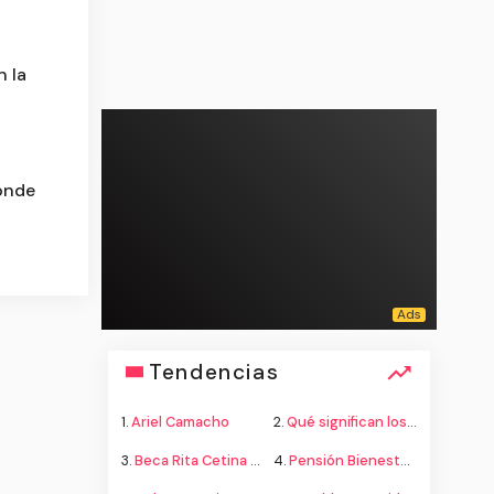
n la
ónde
Tendencias
1.
Ariel Camacho
2.
Qué significan los colores de la bandera
3.
Beca Rita Cetina secundaria
4.
Pensión Bienestar adultos mayores