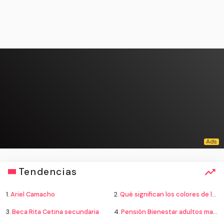
Tendencias
1.
Ariel Camacho
2.
Qué significan los colores de la bandera
3.
Beca Rita Cetina secundaria
4.
Pensión Bienestar adultos mayores